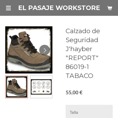
Ir
EL PASAJE WORKSTORE
al
contenido
principal
Calzado de
Seguridad
J'hayber
"REPORT"
86019-1
TABACO
55,00 €
Talla