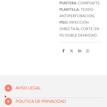
PUNTERA:
COMPOSITE
,
PLANTILLA:
TEJIDO
ANTIPERFORACIÓN
,
PISO:
INYECCIÓN
DIRECTA AL CORTE, EN
PU DOBLE DENSIDAD
,
C
C
C
C
o
o
o
o
m
m
m
m
p
p
p
p
a
a
a
a
r
r
r
r
t
t
t
t
i
i
i
i
r
r
r
r
AVISO LEGAL
POLITICA DE PRIVACIDAD