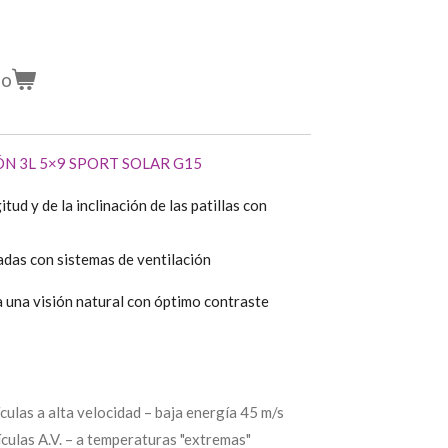
to
ÓN 3L 5×9 SPORT SOLAR G15
tud y de la inclinación de las patillas con
adas con sistemas de ventilación
a una visión natural con óptimo contraste
ículas a alta velocidad – baja energía 45 m/s
ículas A.V. – a temperaturas "extremas"