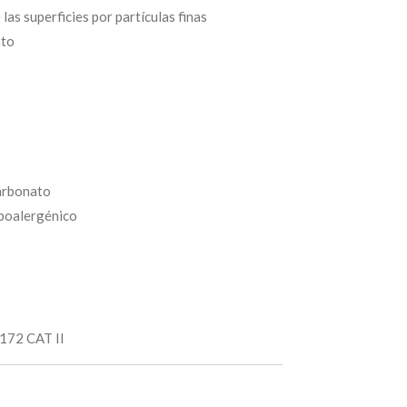
 las superficies por partículas finas
nto
carbonato
ipoalergénico
172 CAT II