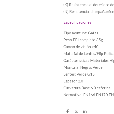
(K) Resistencia al deterioro de
(N) Resistencia al empañamie
Especificaciones
Tipo montura: Gafas
Peso EPI completo 35g
Campo de visión >40
Material de Lentes/Flip Poli
Carácteristicas Materiales H
Montura: Negro/Verde
Lentes: Verde G15
Espesor 2.0
Curvatura Base 6.0 ésferica
Normativa: EN166 EN170 EN
C
C
C