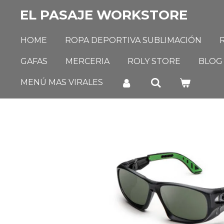
Ir
EL PASAJE WORKSTORE
al
contenido
HOME
ROPA DEPORTIVA SUBLIMACIÓN
principal
GAFAS
MERCERIA
ROLY STORE
BLOG
MENÚ MAS VIRALES