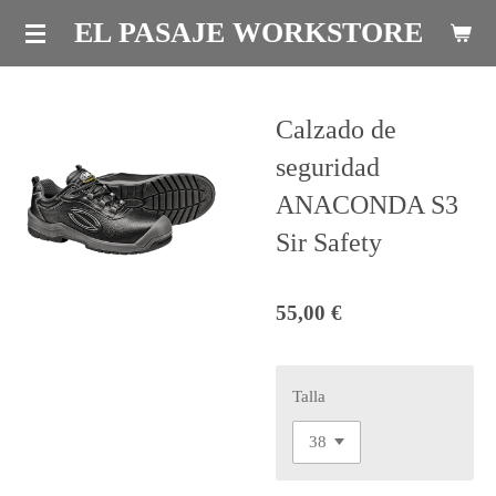
Ir
EL PASAJE WORKSTORE
al
contenido
principal
Calzado de
seguridad
ANACONDA S3
Sir Safety
55,00 €
Talla