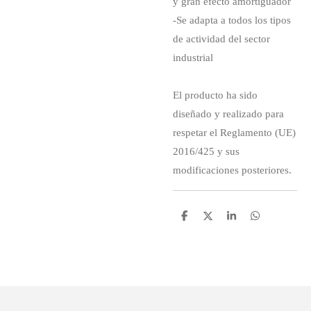
y gran efecto amortiguador
-Se adapta a todos los tipos
de actividad del sector
industrial
El producto ha sido
diseñado y realizado para
respetar el Reglamento (UE)
2016/425 y sus
modificaciones posteriores.
C
C
C
C
o
o
o
o
m
m
m
m
p
p
p
p
a
a
a
a
r
r
r
r
t
t
t
t
i
i
i
i
r
r
r
r